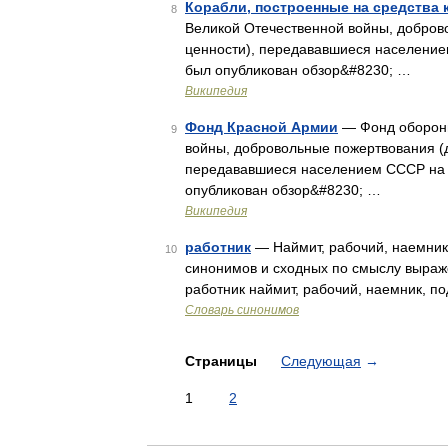
Корабли, построенные на средства
8
Великой Отечественной войны, добров
ценности), передававшиеся населением
был опубликован обзор&#8230; …
Википедия
Фонд Красной Армии
— Фонд обороны
9
войны, добровольные пожертвования (
передававшиеся населением СССР на н
опубликован обзор&#8230; …
Википедия
работник
— Наймит, рабочий, наемник, 
10
синонимов и сходных по смыслу выражен
работник наймит, рабочий, наемник, по
Словарь синонимов
Страницы
Следующая
→
1
2