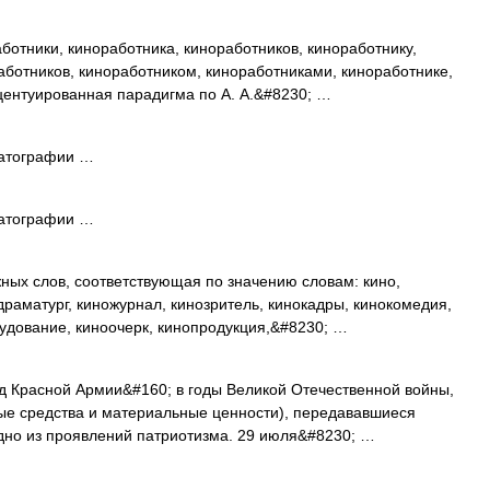
ботники, киноработника, киноработников, киноработнику,
аботников, киноработником, киноработниками, киноработнике,
центуированная парадигма по А. А.&#8230; …
матографии …
матографии …
ных слов, соответствующая по значению словам: кино,
раматург, киножурнал, кинозритель, кинокадры, кинокомедия,
удование, киноочерк, кинопродукция,&#8230; …
 Красной Армии&#160; в годы Великой Отечественной войны,
е средства и материальные ценности), передававшиеся
но из проявлений патриотизма. 29 июля&#8230; …