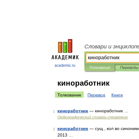
Словари и энциклоп
academic.ru
Толкования
Переводы
киноработник
Толкование
Перевод
Книги
киноработник
— киноработник …
1
Орфографический словарь-справочник
киноработник
— сущ., кол во синонимо
2
2013 …