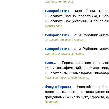
Словарь синонимов
киноработник
— киноработник, кинора
3
киноработникам, киноработника, кинор
киноработниках (Источник: «Полная ак
Формы слов
киноработник
— а; м. Работник кине
4
Энциклопедический словарь
киноработник
— а; м. Работник кине
5
Словарь многих выражений
кино…
— Первая составная часть слож
6
кинематографический, например: кинод
кинолетопись, киноматериал, кинообор
Малый академический словарь
Фонд обороны
— Фонд обороны, Фонд
7
добровольные пожертвования (денежны
гражданами СССР на нужды фронта, од
Википедия